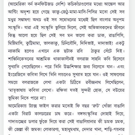
(আমেরিকা বর্ন কনফিউজড দেশি) কচিকাঁচাগুলোর মধ্যে! আঙ্কেল আর
আন্টি! অদৃশ্য হয়ে গেছে কাকু-জেঠু-মামা-মাসি-পিসির মতো সেই সব
মধুর সম্ভাষণ! অথচ ওই সব সম্বোধনের মধ্যেই ছিল বাংলার অনুপম
সংস্কৃতি। যারা এই সংস্কৃতি ভুলিয়ে দিলো, সেই অভিভাবকদের জীবনে
কিন্তু আলো হয়ে ছিল সেই সব মন ভালো করা ডাক, রাঙাপিসি,
মিষ্টিমাসি, কুট্টিমামা, ভালকাকু, চিনিবৌদি, দিদিভাই, দাদাভাই! একটু
ন্যাকামি হলেও এখানে এক ছটাক রবি ঠাকুর সেঁটে দিই।
শান্তিনিকেতনের আশ্রমিক থাকাকালীনই বলরাজ সাহনি কবি হিসেবে
সুখ্যাতি পেয়েছিলেন। পরে তিনি উচ্চশিক্ষার জন্য বিলেতে যান। এবং
ইংরেজিতে কবিতা লিখে তিনি লন্ডনেও সুখ্যাত হয়ে যান। ওই সাফল্যের
সময়ে বলরাজকে লেখা একটা চিঠিতে রবীন্দ্রনাথ লিখেছিলেন,
‘মাতৃভাষায় কবিতা লেখো। রক্ষিতা যতই সুন্দরী হোক, সে বউয়ের
ভূমিকা নিতে পারে না’!
আমেরিকায় ট্যাক্স ফাইল করার মতোই ফি বছর ‘রুট’ খোঁজা বাঙালি
একটা বিরাট কালচারের চাষ করে। বঙ্গসংস্কৃতির দোহাই দিয়ে,
গাদাগুচ্ছের ডলার ফুঁকে দিয়ে করা সেই বাঙালিয়ানার কী ডমক চমক,
কী জেল্লা কী জমক! লোকারণ্য, মহাধূমধাম, দেদার খানা, শাড়ি-গয়নার