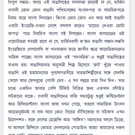
বিপুল সম্ভার। অথচ এই বাঙালিত্বের দালালরা জানেই না যে, মার্কিন
প্রবাসী কোন কোন বাঙালি পশ্চিমবঙ্গের সংবাদপত্র বা সাময়িকপত্রে
নিয়ম করে বাংলা লিখছেন। কিংবা কোন কোন এন আর আই বাঙালি
একটা ইংরেজি-প্রধান দেশে বসবাস করেও ‘মায়ের দেওয়া মোটা
কাপড়’ পরে নিয়মিত বাংলা বই লিখছেন। বাংলা কালচারের ওই
প্রমোটাররা খবরই রাখে না যে, মার্কিনবাসী ক’জন বাঙালি সন্তান-সন্ততি
ইংরেজিতে লেখালেখি বা গানবাজনা করে জাতীয় স্তরে আমেরিকানদের
তারিফ পাচ্ছে! বাংলা কালচারের ওই ‘বাৎসরিক’-এ শুধুই বাঙালিত্বের
বাওসা হয়! বাঙালিয়ানার অনুসারী শিল্প হিসেবে ‘রুট’ খুঁজে পাওয়া
বাঙালি ওই মহামানবের পুণ্যসাগরতীরে তারকাশিল্পীদের সঙ্গে সেলফি
তোলে আর ফেসবুকে পোস্ট দেয়। এ সব বছরে মাত্র তিন দিন। তার
মধ্যে একদিন আবার বেশি টিকিট বিক্রির জন্য একখান বলিউড
লটকানো থাকে। প্রবাসী বাঙালিদের বাকি সময়টুকু শুধুই কন্টিনেন্টাল
আর হিন্দিনেণ্টাল! বাংলা ভাষা যখন গেছে, তাহলে সামাজিক উৎসব
আচারানুষ্ঠানই বা বাদ যাবে কেন! বিয়ের প্রীতিভোজ বা বউভাত এখন
রিসেপশন। সঙ্গে দোসর মেহেন্দি আর ‘সাঙ্গিত’! নহবতের বদলে ডিজে,
যা আসলে হিন্দিতে কোমর দোলানোর গোডাউন! আহা! আমাদের নকল