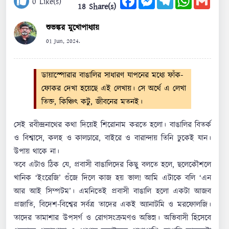
0
Like(s)
18 Share(s)
শুভঙ্কর মুখোপাধ্যায়
01 Jun, 2024.
ডায়াস্পোরার বাঙালির সাধারণ যাপনের মধ্যে ফাঁক-
ফোকর দেখা হয়েছে এই লেখায়। সে অর্থে এ লেখা
তিক্ত, কিঞ্চিৎ কটু, জীবনের মতনই।
সেই রবীন্দ্রনাথের কথা দিয়েই শিরোনাম করতে হলো। বাঙালির বিতর্ক
ও বিশ্বাসে, কলহ ও কালচারে, বাইরে ও বারান্দায় তিনি ঢুকেই যান।
উপায় থাকে না।
তবে এটাও ঠিক যে, প্রবাসী বাঙালিদের কিছু বলতে হলে, ছলেকৌশলে
খানিক ‘ইংরেজি’ গুঁজে দিলে কাজ হয় ভাল! আমি এটাকে বলি ‘এন
আর আই সিম্পটম’। এমনিতেই প্রবাসী বাঙালি হলো একটা আজব
প্রজাতি, বিদেশ-বিশ্বের সর্বত্র তাদের একই অ্যানাটমি ও মরফোলজি।
তাদের তামাশার উপসর্গ ও রোগসংক্রমণও অভিন্ন। অভিবাসী হিসেবে