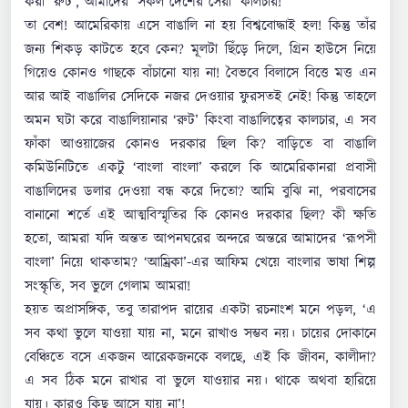
করা ‘রুট’, আমাদের ‘সকল দেশের সেরা’ কালচার!
তা বেশ! আমেরিকায় এসে বাঙালি না হয় বিশ্ববোদ্ধাই হল! কিন্তু তাঁর
জন্য শিকড় কাটতে হবে কেন? মূলটা ছিঁড়ে দিলে, গ্রিন হাউসে নিয়ে
গিয়েও কোনও গাছকে বাঁচানো যায় না! বৈভবে বিলাসে বিত্তে মত্ত এন
আর আই বাঙালির সেদিকে নজর দেওয়ার ফুরসতই নেই! কিন্তু তাহলে
অমন ঘটা করে বাঙালিয়ানার ‘রুট’ কিংবা বাঙালিত্বের কালচার, এ সব
ফাঁকা আওয়াজের কোনও দরকার ছিল কি? বাড়িতে বা বাঙালি
কমিউনিটিতে একটু ‘বাংলা বাংলা’ করলে কি আমেরিকানরা প্রবাসী
বাঙালিদের ডলার দেওয়া বন্ধ করে দিতো? আমি বুঝি না, পরবাসের
বানানো শর্তে এই আত্মবিস্মৃতির কি কোনও দরকার ছিল? কী ক্ষতি
হতো, আমরা যদি অন্তত আপনঘরের অন্দরে অন্তরে আমাদের ‘রূপসী
বাংলা’ নিয়ে থাকতাম? ‘আম্রিকা’-এর আফিম খেয়ে বাংলার ভাষা শিল্প
সংস্কৃতি, সব ভুলে গেলাম আমরা!
হয়ত অপ্রাসঙ্গিক, তবু তারাপদ রায়ের একটা রচনাংশ মনে পড়ল, ‘এ
সব কথা ভুলে যাওয়া যায় না, মনে রাখাও সম্ভব নয়। চায়ের দোকানে
বেঞ্চিতে বসে একজন আরেকজনকে বলছে, এই কি জীবন, কালীদা?
এ সব ঠিক মনে রাখার বা ভুলে যাওয়ার নয়। থাকে অথবা হারিয়ে
যায়। কারও কিছু আসে যায় না’!