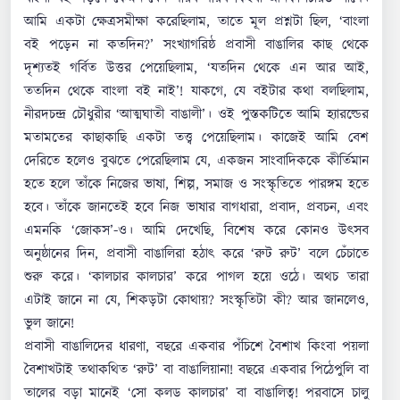
আমি একটা ক্ষেত্রসমীক্ষা করেছিলাম, তাতে মূল প্রশ্নটা ছিল, ‘বাংলা
বই পড়েন না কতদিন?’ সংখ্যাগরিষ্ঠ প্রবাসী বাঙালির কাছ থেকে
দৃশ্যতই গর্বিত উত্তর পেয়েছিলাম, ‘যতদিন থেকে এন আর আই,
ততদিন থেকে বাংলা বই নাই’! যাকগে, যে বইটার কথা বলছিলাম,
নীরদচন্দ্র চৌধুরীর ‘আত্মঘাতী বাঙালী’। ওই পুস্তকটিতে আমি হ্যারল্ডের
মতামতের কাছাকাছি একটা তত্ত্ব পেয়েছিলাম। কাজেই আমি বেশ
দেরিতে হলেও বুঝতে পেরেছিলাম যে, একজন সাংবাদিককে কীর্তিমান
হতে হলে তাঁকে নিজের ভাষা, শিল্প, সমাজ ও সংস্কৃতিতে পারঙ্গম হতে
হবে। তাঁকে জানতেই হবে নিজ ভাষার বাগধারা, প্রবাদ, প্রবচন, এবং
এমনকি ‘জোকস’-ও। আমি দেখেছি, বিশেষ করে কোনও উৎসব
অনুষ্ঠানের দিন, প্রবাসী বাঙালিরা হঠাৎ করে ‘রুট রুট’ বলে চেঁচাতে
শুরু করে। ‘কালচার কালচার’ করে পাগল হয়ে ওঠে। অথচ তারা
এটাই জানে না যে, শিকড়টা কোথায়? সংস্কৃতিটা কী? আর জানলেও,
ভুল জানে!
প্রবাসী বাঙালিদের ধারণা, বছরে একবার পঁচিশে বৈশাখ কিংবা পয়লা
বৈশাখটাই তথাকথিত ‘রুট’ বা বাঙালিয়ানা! বছরে একবার পিঠেপুলি বা
তালের বড়া মানেই ‘সো কলড কালচার’ বা বাঙালিত্ব! পরবাসে চালু