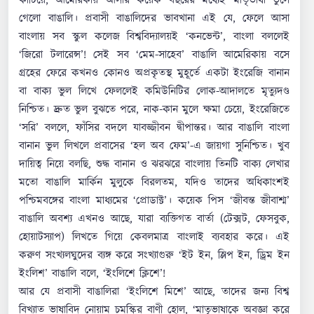
কাটিয়ে, আমেরিকায় আসার কয়েক বছরের মধ্যেই মাতৃভাষা ভুলে
গেলো বাঙালি। প্রবাসী বাঙালিদের ভাবখানা এই যে, ফেলে আসা
বাংলায় সব স্কুল কলেজ বিশ্ববিদ্যালয়ই ‘কনভেন্ট’, বাংলা বললেই
‘জিরো টলারেন্স’! সেই সব ‘মেম-সাহেব’ বাঙালি আমেরিকায় বসে
গ্রহের ফেরে কখনও কোনও অপ্রকৃতস্থ মুহূর্তে একটা ইংরেজি বানান
বা বাক্য ভুল লিখে ফেললেই কমিউনিটির লোক-আদালতে মৃত্যুদণ্ড
নিশ্চিত। দ্রুত ভুল বুঝতে পরে, নাক-কান মুলে ক্ষমা চেয়ে, ইংরেজিতে
‘সরি’ বললে, ফাঁসির বদলে যাবজ্জীবন দ্বীপান্তর। আর বাঙালি বাংলা
বানান ভুল লিখলে প্রবাসের ‘হল অব ফেম’-এ জায়গা সুনিশ্চিত। খুব
দায়িত্ব নিয়ে বলছি, শুদ্ধ বানান ও ঝরঝরে বাংলায় তিনটি বাক্য লেখার
মতো বাঙালি মার্কিন মুলুকে বিরলতম, যদিও তাদের অধিকাংশই
পশ্চিমবঙ্গের বাংলা মাধ্যমের ‘প্রোডাক্ট’। কয়েক পিস ‘জীবন্ত জীবাশ্ম’
বাঙালি অবশ্য এখনও আছে, যারা ব্যক্তিগত বার্তা (টেক্সট, ফেসবুক,
হোয়াটস্যাপ) লিখতে গিয়ে কেবলমাত্র বাংলাই ব্যবহার করে। এই
করুণ সংখ্যলঘুদের ব্যঙ্গ করে সংখ্যাগুরু ‘ইট ইন, স্লিপ ইন, ড্রিম ইন
ইংলিশ’ বাঙালি বলে, ‘ইংলিশে ক্লিশে’!
আর যে প্রবাসী বাঙালিরা ‘ইংলিশে মিশে’ আছে, তাদের জন্য বিশ্ব
বিখ্যাত ভাষাবিদ নোয়াম চমস্কির বাণী হোল, ‘মাতৃভাষাকে অবজ্ঞা করে