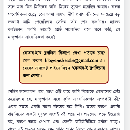
সঙ্গে মাত্র তিন মিনিটের কফি মিটের সুযোগ হয়েছিল আমার। বাংলা
সাংবাদিকতা ছেড়ে চলে আসা আমার দীর্ঘ প্রবাস জীবনের সবচেয়ে বড়
লজ্জাটা আমি পেয়েছিলাম সেদিন তাঁর শেষ কথাটায়। হ্যারল্ড
বলছিলেন, ‘আমি তাকেই শ্রেষ্ঠ সাংবাদিক বলে মনে করি, যে
মাতৃভাষায় সাংবাদিকতা করে’!
কেতাব-ই’র ব্লগজিন বিভাগে লেখা পাঠাতে চান?
মেল করুন
blogzine.ketabe@gmail.com
-এ।
মেলের সাবজেক্ট লাইনে লিখুন
‘কেতাব-ই ব্লগজিনের
জন্য লেখা’
।
সেদিন অনেকক্ষণ ধরে, মাথা হেঁট করে আমি নিজেকে বোঝানোর চেষ্টা
করেছিলাম যে, মাতৃভাষার সঙ্গে কৃতি সাংবাদিকতার সম্পর্কটা কী?
এবার সভয়ে একটা বাংলা বইয়ের নাম লিখি। ভয়ের কারণ, প্রবাসী
বাঙালিদের একটা সুবৃহৎ অংশই বই পড়ে না। পড়লেও পড়ে ইংরেজি
বই, কারণ তাতে পেশায় এবং বেঙ্গলি কমিউনিটিতে মর্যাদা বাড়ে।
বাংলা বই পড়লে কেমন যেন গরিব গরিব কিংবা আনকালচারড লাগে।