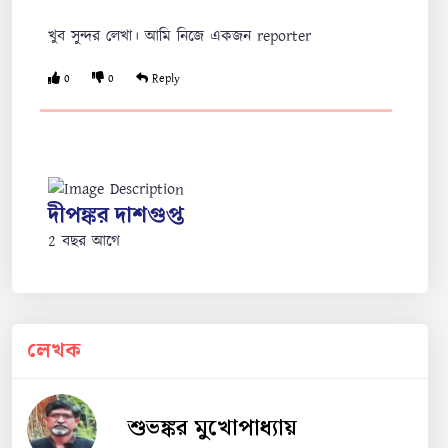
খুব সুন্দর লেখা। আমি নিজে একজন reporter
0
0
Reply
দীপঙ্কর দাশগুপ্ত
2 বছর আগে
একেবারে চাবুক লেখা। আধুনিক বাঙালি প্রজন্মের এই
স্বরূপ উন্মোচন অত্যন্ত জরুরি। বাঙালির আত্ম-বিস্মরণ ও
পরানুকরণ নিজস্ব সংস্কৃতি সংহারের মূল কারণ। আরও এক
লেখক
বড় কারণ আত্মশ্রদ্ধার অভাব। পেশা ও ক্ষমতার ভাষার সঙ্গে
প্রাণের ও আবেগের, নিজস্ব জ্ঞান ও আবেগের ভাষা গুলিয়ে
ফেলা সুশিক্ষার চিহ্ন বহন করে না।
শুভঙ্কর মুখোপাধ্যায়