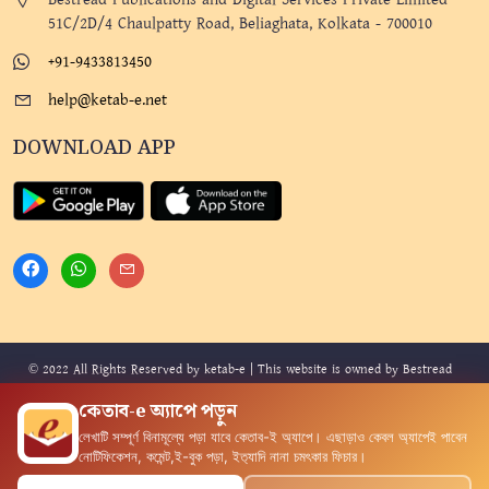
51C/2D/4 Chaulpatty Road, Beliaghata, Kolkata - 700010
+91-9433813450
help@ketab-e.net
DOWNLOAD APP
© 2022 All Rights Reserved by ketab-e | This website is owned by Bestread
Publications and Digital Services Private Limited. Design By
Mindmine
and
কেতাব-e অ্যাপে পড়ুন
Developed By
Technophilix
.
লেখাটি সম্পূর্ণ বিনামূল্যে পড়া যাবে কেতাব-ই অ‍্যাপে। এছাড়াও কেবল অ‍্যাপেই পাবেন
নোটিফিকেশন, কমেন্ট,ই-বুক পড়া, ইত‍্যাদি নানা চমৎকার ফিচার।