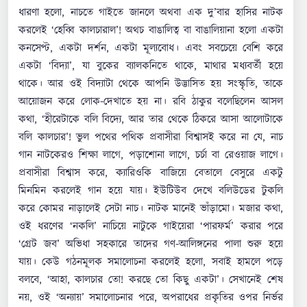
ধারণা হলো, নাচতে গাইতে জানলে অথবা এক দু’বার হাসির নাটক
করলেই ‘হেব্বি কালচারাল’! অথচ বাঙালিত্ব বা বাঙালিয়ানা হলো একটা
কনসেপ্ট, একটা দর্শন, একটা মূল্যবোধ। এবং সবচেয়ে বেশি করে
একটা ‘বিদ্যা’, যা বুকের ব্যালকনিতে থাকে, মাথার মধ্যবর্তী হয়ে
থাকে। আর ওই বিদ্যাটা থেকে আপনি উদ্ভাসিত হয় সংস্কৃতি, তাকে
আয়োজন করে লোক-দেখাতে হয় না। রবি ঠাকুর বলেছিলেন আসল
কথা, ‘হীরেটাকে বলি বিদ্যে, আর তার থেকে ঠিকরে আসা আলোটাকে
বলি কালচার’! ভুল পথের পথিক প্রবাসীরা বিশ্বাসই করে না যে, নাচ
গান নাটকেরও শিক্ষা লাগে, পড়াশোনা লাগে, চর্চা বা রেওয়াজ লাগে।
প্রবাসীরা বিশ্বাস করে, ক্যারিওকি বাজিয়ে বেতালে বেসুরে একটু
মিনমিন করলেই গান হয়ে যায়। ইউটিউব দেখে বলিউডের টুকলি
করে কোমর নাড়ালেই সেটা নাচ। নাটক মানেই ভাঁড়ামো। মজার কথা,
ওই ধরণের ‘নকলি’ নাচিয়ে নাটুকে গাইয়েরা ‘পারফর্ম’ করার পরে
‘গ্রেট জব’ অভিধা সহকারে তাদের গণ-আলিঙ্গনের পালা শুরু হয়ে
যায়। কেউ গঠনমূলক সমালোচনা করলেই হলো, সবাই হামলে পড়ে
বলবে, ‘আহা, কালচার তো! করছে তো কিছু একটা’। সেখানেই শেষ
নয়, ওই ‘অন্যায়’ সমালোচনার পরে, অপরাধের প্রকৃতির ওপর নির্ভর