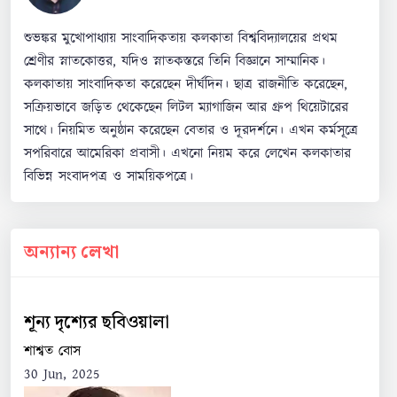
0
0
Reply
শুভঙ্কর মুখোপাধ্যায় সাংবাদিকতায় কলকাতা বিশ্ববিদ্যালয়ের প্রথম
শ্রেণীর স্নাতকোত্তর, যদিও স্নাতকস্তরে তিনি বিজ্ঞানে সাম্মানিক।
কলকাতায় সাংবাদিকতা করেছেন দীর্ঘদিন। ছাত্র রাজনীতি করেছেন,
সক্রিয়ভাবে জড়িত থেকেছেন লিটল ম্যাগাজিন আর গ্রুপ থিয়েটারের
পার্থ প্রতিম রায়
সাথে। নিয়মিত অনুষ্ঠান করেছেন বেতার ও দূরদর্শনে। এখন কর্মসূত্রে
সপরিবারে আমেরিকা প্রবাসী। এখনো নিয়ম করে লেখেন কলকাতার
2 বছর আগে
বিভিন্ন সংবাদপত্র ও সাময়িকপত্রে।
বাঙালি শুধু প্রবাসে নয়, নিজের নাক কাটাকে সে স্বদেশেও
গর্বের সাথে উদযাপন করে। বঙ্গ সন্তানের সন্তানেরা
বাংলাভাষা শিক্ষা কে বর্জন করে আধুনিক আর 'কর্পোরেট'
অন্যান্য লেখা
হবার পথ খুঁজে বেড়াচ্ছে। এই বাঙালি বিজ্ঞানী হলেও
অক্ষয়কুমার দত্তের নাম শোনেনি, পড়া তো দূরের কথা।
প্রেমেন্দ্র মিত্র কল্পবিজ্ঞানের গল্প লিখেছেন শুনলে এরা অবাক
শূন্য দৃশ্যের ছবিওয়ালা
হয়, আর সত্যেন বোস-মেঘনাদ সাহা মিলে জার্মান থেকে
শাশ্বত বোস
ইংরেজি তে আইনস্টাইনের রিলেটিভিটি গ্রন্থের সর্বপ্রথম
30 Jun, 2025
অনুবাদ করেছিলেন শুনেও নিজেদের ইঙ্গবঙ্গামি নিয়ে লজ্জা