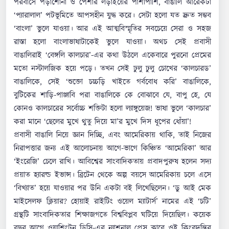
পরবাসে পড়াশোনা ও পেশার লড়াইয়ের পাশাপাশি, বাঙালি আরেকটা
‘প্যারালাল’ পটভূমিতে আপসহীন যুদ্ধ করে। সেটা হলো যত দ্রুত সম্ভব
‘বাংলা’ ভুলে যাওয়া। আর এই আত্মবিস্মৃতির সবচেয়ে সেরা ও সহজ
রাস্তা হলো বাংলাভাষাটাকেই ভুলে যাওয়া। অথচ সেই প্রবাসী
বাঙালিরাই ‘বেঙ্গলি কালচার’-এর কথা উঠলে একেবারে পুরনো প্রেমের
মতো নস্টালজিক হয়ে পড়ে। তখন সেই ঢুলু ঢুলু চোখের ‘কালচারড’
বাঙালিকে, সেই ‘শুক্তো চচ্চড়ি খাইতে গর্ববোধ করি’ বাঙালিকে,
বুটিকের শাড়ি-পাঞ্জাবি পরা বাঙালিকে কে বোঝাবে যে, বাপু হে, যে
কোনও কালচারের সর্বোচ্চ শক্তিটা হলো ল্যাঙ্গুয়েজ! ভাষা ভুলে ‘কালচার’
করা মানে ‘ছেলের মুখে থুতু দিয়ে মা’র মুখে দিস ধূপের ধোঁয়া’!
প্রবাসী বাঙালি নিয়ে জ্ঞান দিচ্ছি, এবং আমেরিকায় থাকি, তাই নিজের
নিরাপত্তার জন্য এই আলোচনায় আগে-ভাগে কিঞ্চিত ‘আমেরিকা’ আর
‘ইংরেজি’ চেলে রাখি। আবিশ্বের সাংবাদিকতায় প্রবাদপুরুষ হলেন সদ্য
প্রয়াত হ্যারল্ড ইভান্স। ব্রিটেন থেকে অল্প বয়সে আমেরিকায় চলে এসে
‘বিখ্যাত’ হয়ে যাওয়ার পর উনি একটা বই লিখেছিলেন। ‘ডু আই মেক
মাইসেলফ ক্লিয়ার? হোয়াই রাইটিং ওয়েল ম্যাটার্স’ নামের এই ‘চটি’
গ্রন্থটি সাংবাদিকতার শিক্ষাজগতে বিশ্ববিপ্লব ঘটিয়ে দিয়েছিল। কয়েক
বছর আগে ওয়াশিংটন ডিসি-এর ন্যাশনাল প্রেস ক্লাবে ওই কিংবদন্তির