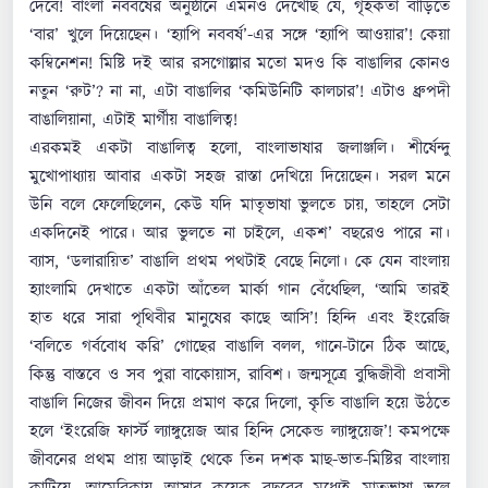
দেবে! বাংলা নববর্ষের অনুষ্ঠানে এমনও দেখেছি যে, গৃহকর্তা বাড়িতে
‘বার’ খুলে দিয়েছেন। ‘হ্যাপি নববর্ষ’-এর সঙ্গে ‘হ্যাপি আওয়ার’! কেয়া
কম্বিনেশন! মিষ্টি দই আর রসগোল্লার মতো মদও কি বাঙালির কোনও
নতুন ‘রুট’? না না, এটা বাঙালির ‘কমিউনিটি কালচার’! এটাও ধ্রুপদী
বাঙালিয়ানা, এটাই মার্গীয় বাঙালিত্ব!
এরকমই একটা বাঙালিত্ব হলো, বাংলাভাষার জলাঞ্জলি। শীর্ষেন্দু
মুখোপাধ্যায় আবার একটা সহজ রাস্তা দেখিয়ে দিয়েছেন। সরল মনে
উনি বলে ফেলেছিলেন, কেউ যদি মাতৃভাষা ভুলতে চায়, তাহলে সেটা
একদিনেই পারে। আর ভুলতে না চাইলে, একশ’ বছরেও পারে না।
ব্যাস, ‘ডলারায়িত’ বাঙালি প্রথম পথটাই বেছে নিলো। কে যেন বাংলায়
হ্যাংলামি দেখাতে একটা আঁতেল মার্কা গান বেঁধেছিল, ‘আমি তারই
হাত ধরে সারা পৃথিবীর মানুষের কাছে আসি’! হিন্দি এবং ইংরেজি
‘বলিতে গর্ববোধ করি’ গোছের বাঙালি বলল, গানে-টানে ঠিক আছে,
কিন্তু বাস্তবে ও সব পুরা বাকোয়াস, রাবিশ। জন্মসূত্রে বুদ্ধিজীবী প্রবাসী
বাঙালি নিজের জীবন দিয়ে প্রমাণ করে দিলো, কৃতি বাঙালি হয়ে উঠতে
হলে ‘ইংরেজি ফার্স্ট ল্যাঙ্গুয়েজ আর হিন্দি সেকেন্ড ল্যাঙ্গুয়েজ’! কমপক্ষে
জীবনের প্রথম প্রায় আড়াই থেকে তিন দশক মাছ-ভাত-মিষ্টির বাংলায়