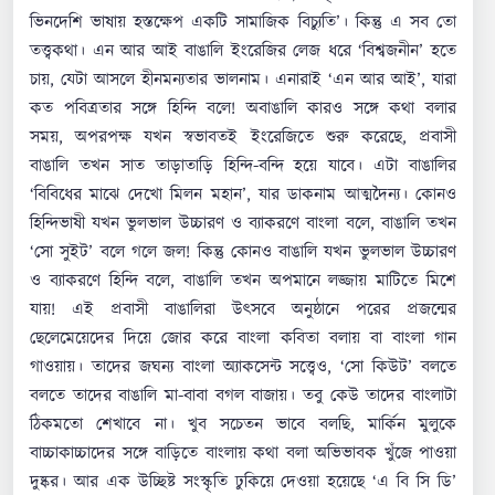
ভিনদেশি ভাষায় হস্তক্ষেপ একটি সামাজিক বিচ্যুতি’। কিন্তু এ সব তো
তত্ত্বকথা। এন আর আই বাঙালি ইংরেজির লেজ ধরে ‘বিশ্বজনীন’ হতে
চায়, যেটা আসলে হীনমন্যতার ভালনাম। এনারাই ‘এন আর আই’, যারা
কত পবিত্রতার সঙ্গে হিন্দি বলে! অবাঙালি কারও সঙ্গে কথা বলার
সময়, অপরপক্ষ যখন স্বভাবতই ইংরেজিতে শুরু করেছে, প্রবাসী
বাঙালি তখন সাত তাড়াতাড়ি হিন্দি-বন্দি হয়ে যাবে। এটা বাঙালির
‘বিবিধের মাঝে দেখো মিলন মহান’, যার ডাকনাম আত্মদৈন্য। কোনও
হিন্দিভাষী যখন ভুলভাল উচ্চারণ ও ব্যাকরণে বাংলা বলে, বাঙালি তখন
‘সো সুইট’ বলে গলে জল! কিন্তু কোনও বাঙালি যখন ভুলভাল উচ্চারণ
ও ব্যাকরণে হিন্দি বলে, বাঙালি তখন অপমানে লজ্জায় মাটিতে মিশে
যায়! এই প্রবাসী বাঙালিরা উৎসবে অনুষ্ঠানে পরের প্রজন্মের
ছেলেমেয়েদের দিয়ে জোর করে বাংলা কবিতা বলায় বা বাংলা গান
গাওয়ায়। তাদের জঘন্য বাংলা অ্যাকসেন্ট সত্ত্বেও, ‘সো কিউট’ বলতে
বলতে তাদের বাঙালি মা-বাবা বগল বাজায়। তবু কেউ তাদের বাংলাটা
ঠিকমতো শেখাবে না। খুব সচেতন ভাবে বলছি, মার্কিন মুলুকে
বাচ্চাকাচ্চাদের সঙ্গে বাড়িতে বাংলায় কথা বলা অভিভাবক খুঁজে পাওয়া
দুষ্কর। আর এক উচ্ছিষ্ট সংস্কৃতি ঢুকিয়ে দেওয়া হয়েছে ‘এ বি সি ডি’