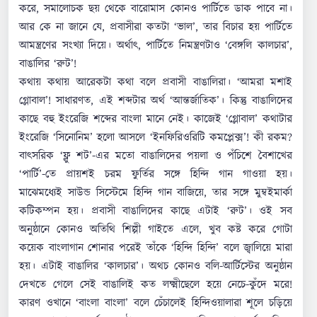
করে, সমালোচক ছয় থেকে বারোমাস কোনও পার্টিতে ডাক পাবে না।
আর কে না জানে যে, প্রবাসীরা কতটা ‘ভাল’, তার বিচার হয় পার্টিতে
আমন্ত্রণের সংখ্যা দিয়ে। অর্থাৎ, পার্টিতে নিমন্ত্রণটাও ‘বেঙ্গলি কালচার’,
বাঙালির ‘রুট’!
কথায় কথায় আরেকটা কথা বলে প্রবাসী বাঙালিরা। ‘আমরা মশাই
গ্লোবাল’! সাধারণত, এই শব্দটার অর্থ ‘আন্তর্জাতিক’। কিন্তু বাঙালিদের
কাছে বহু ইংরেজি শব্দের বাংলা মানে নেই। কাজেই ‘গ্লোবাল’ কথাটার
ইংরেজি ‘সিনোনিম’ হলো আসলে ‘ইনফিরিওরিটি কমপ্লেক্স’! কী রকম?
বাৎসরিক ‘ফ্লু শট’-এর মতো বাঙালিদের পয়লা ও পঁচিশে বৈশাখের
‘পার্টি’-তে প্রায়শই চরম ফুর্তির সঙ্গে হিন্দি গান গাওয়া হয়।
মাঝেমধ্যেই সাউন্ড সিস্টেমে হিন্দি গান বাজিয়ে, তার সঙ্গে মুম্বইমার্কা
কটিকম্পন হয়। প্রবাসী বাঙালিদের কাছে এটাই ‘রুট’। ওই সব
অনুষ্ঠানে কোনও অতিথি শিল্পী গাইতে এলে, খুব কষ্ট করে গোটা
কয়েক বাংলাগান শোনার পরেই তাঁকে ‘হিন্দি হিন্দি’ বলে জ্বালিয়ে মারা
হয়। এটাই বাঙালির ‘কালচার’। অথচ কোনও বলি-আর্টিস্টের অনুষ্ঠান
দেখতে গেলে সেই বাঙালিই কত লক্ষ্মীছেলে হয়ে নেচে-কুঁদে মরে!
কারণ ওখানে ‘বাংলা বাংলা’ বলে চেঁচালেই হিন্দিওয়ালারা শূলে চড়িয়ে