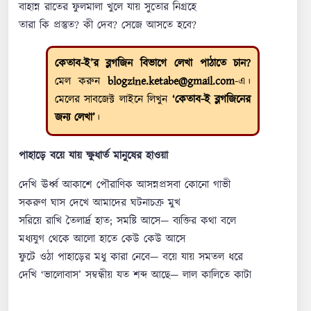
বাহান্ন রাতের ফুলমালা খুলে যায় সুতোর নিগ্রহে
তারা কি প্রস্তুত? কী দেব? সেজে আসতে হবে?
কেতাব-ই’র ব্লগজিন বিভাগে লেখা পাঠাতে চান?
মেল করুন
blogzine.ketabe@gmail.com
-এ।
মেলের সাবজেক্ট লাইনে লিখুন
‘কেতাব-ই ব্লগজিনের
জন্য লেখা’
।
পাহাড়ে বয়ে যায় ক্ষুধার্ত মানুষের হাওয়া
দেখি ঊর্ধ্ব আকাশে পৌরাণিক আসন্নপ্রসবা কোনো গাভী
সকরুণ ঘাস দেখে আমাদের ঘটনাচক্র মুখ
সরিয়ে রাখি তৈলার্দ্র হাত; সমষ্টি আসে— ব্যক্তির কথা বলে
মধ্যযুগ থেকে আলো হাতে কেউ কেউ আসে
ফুটে ওঠা পাহাড়ের মধু কারা নেবে— বয়ে যায় সমতল ধরে
দেখি ‘ভালোবাস’ সম্বন্ধীয় যত শব্দ আছে— লাল কালিতে কাটা