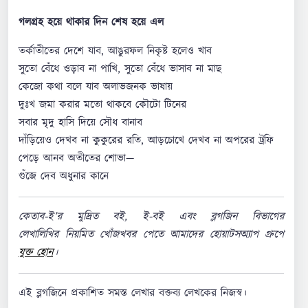
গলগ্রহ হয়ে থাকার দিন শেষ হয়ে এল
তর্কাতীতের দেশে যাব, আঙুরফল নিকৃষ্ট হলেও খাব
সুতো বেঁধে ওড়াব না পাখি, সুতো বেঁধে ভাসাব না মাছ
কেজো কথা বলে যাব অলাভজনক ভাষায়
দুঃখ জমা করার মতো থাকবে কৌটো টিনের
সবার মৃদু হাসি দিয়ে সৌধ বানাব
দাঁড়িয়েও দেখব না কুকুরের রতি, আড়চোখে দেখব না অপরের ট্রফি
পেড়ে আনব অতীতের শোভা—
গুঁজে দেব অধুনার কানে
কেতাব-ই’র মুদ্রিত বই, ই-বই এবং ব্লগজিন বিভাগের
লেখালিখির নিয়মিত খোঁজখবর পেতে আমাদের হোয়াটসঅ্যাপ গ্রুপে
যুক্ত হোন
।
এই ব্লগজিনে প্রকাশিত সমস্ত লেখার বক্তব্য লেখকের নিজস্ব।