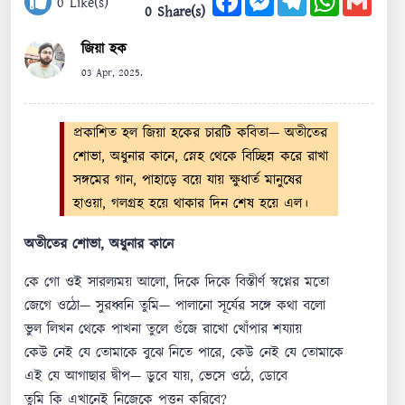
0
Like(s)
0 Share(s)
জিয়া হক
03 Apr, 2025.
প্রকাশিত হল জিয়া হকের চারটি কবিতা— অতীতের
শোভা, অধুনার কানে, স্নেহ থেকে বিচ্ছিন্ন করে রাখা
সঙ্গমের গান, পাহাড়ে বয়ে যায় ক্ষুধার্ত মানুষের
হাওয়া, গলগ্রহ হয়ে থাকার দিন শেষ হয়ে এল।
অতীতের শোভা, অধুনার কানে
কে গো ওই সারল্যময় আলো, দিকে দিকে বিস্তীর্ণ স্বপ্নের মতো
জেগে ওঠো— সুরধ্বনি তুমি— পালানো সূর্যের সঙ্গে কথা বলো
ভুল লিখন থেকে পাখনা তুলে গুঁজে রাখো খোঁপার শয্যায়
কেউ নেই যে তোমাকে বুঝে নিতে পারে, কেউ নেই যে তোমাকে
এই যে আগাছার দ্বীপ— ডুবে যায়, ভেসে ওঠে, ডোবে
তুমি কি এখানেই নিজেকে পত্তন করিবে?