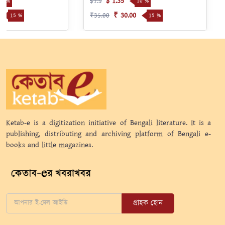
$ 1.35
$1.5
10 %
10 %
₹ 30.00
₹35.00
15 %
15 %
Ketab-e is a digitization initiative of Bengali literature. It is a
publishing, distributing and archiving platform of Bengali e-
books and little magazines.
গ্রাহক হোন