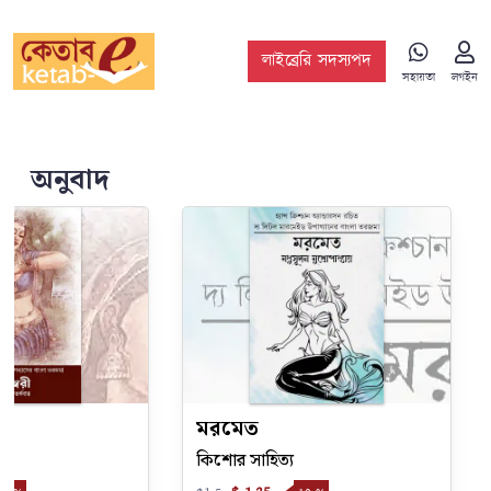
লাইব্রেরি সদস্যপদ
সহায়তা
লগইন
অনুবাদ
মরমেত
কিশোর সাহিত্য