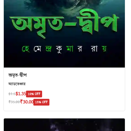
অমৃত-দ্বীপ
অ‍্যাডভেঞ্চার
$1.35
$1.5
10% OFF
₹30.00
₹35.00
15% OFF