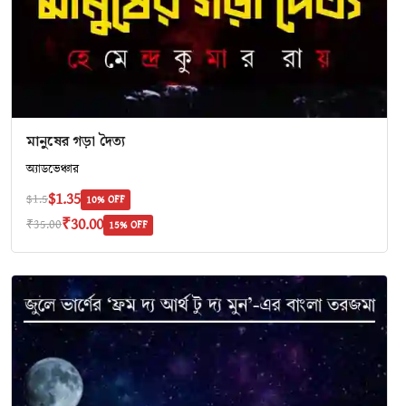
মানুষের গড়া দৈত্য
অ‍্যাডভেঞ্চার
$1.35
$1.5
10% OFF
₹30.00
₹35.00
15% OFF