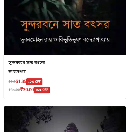
সুন্দরবনে সাত বৎসর
অ‍্যাডভেঞ্চার
$1.35
$1.5
10% OFF
₹30.00
₹35.00
15% OFF