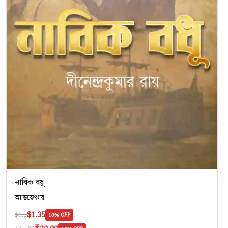
নাবিক বধূ
অ‍্যাডভেঞ্চার
$1.35
$1.5
10% OFF