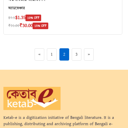
অ‍্যাডভেঞ্চার
$1.35
$1.5
10% OFF
₹30.00
₹35.00
15% OFF
«
1
2
3
»
Ketab-e is a digitization initiative of Bengali literature. It is a
publishing, distributing and archiving platform of Bengali e-