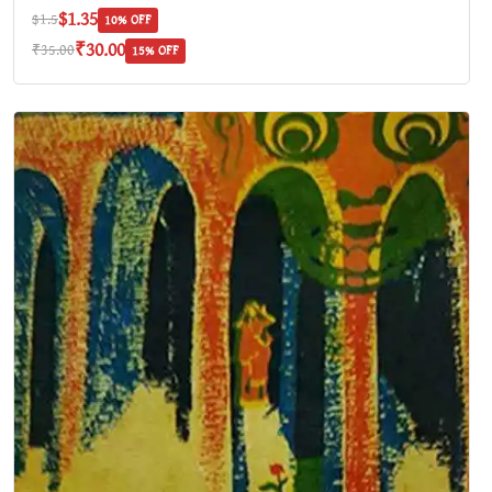
$1.35
$1.5
10% OFF
₹30.00
₹35.00
15% OFF