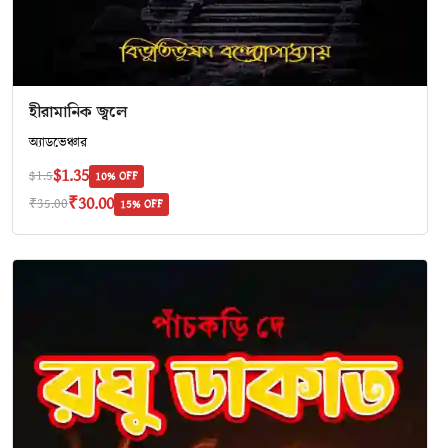
হীরামানিক জ্বলে
অ‍্যাডভেঞ্চার
$1.35
$1.5
10% OFF
₹30.00
₹35.00
15% OFF