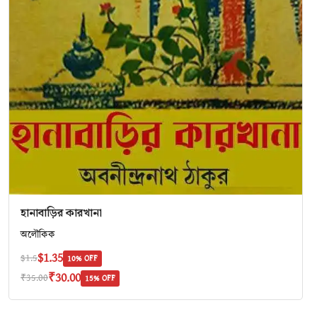
হানাবাড়ির কারখানা
অলৌকিক
$1.35
$1.5
10% OFF
₹30.00
₹35.00
15% OFF