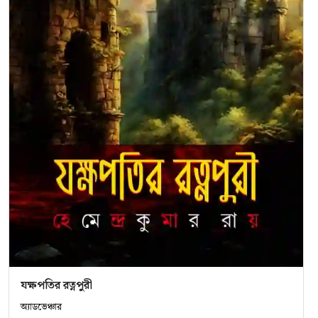
যক্ষপতির রত্নপুরী
অ‍্যাডভেঞ্চার