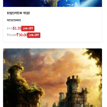
চন্দ্রলোকে যাত্রা
অ‍্যাডভেঞ্চার
$1.35
$1.5
10% OFF
₹30.00
₹35.00
15% OFF