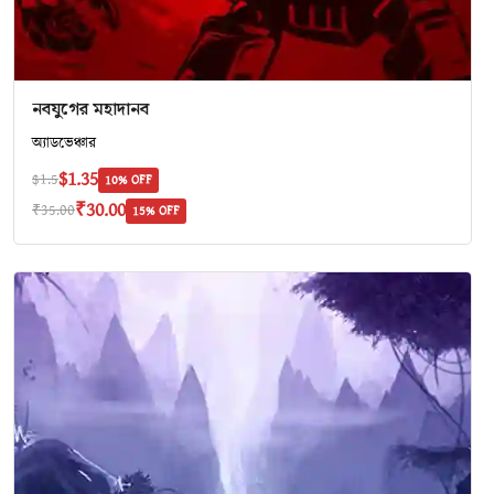
নবযুগের মহাদানব
অ‍্যাডভেঞ্চার
$1.35
$1.5
10% OFF
₹30.00
₹35.00
15% OFF