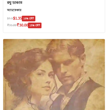
রঘু ডাকাত
অ‍্যাডভেঞ্চার
$1.35
$1.5
10% OFF
₹30.00
₹35.00
15% OFF