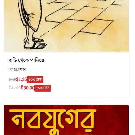
বাড়ি থেকে পালিয়ে
অ‍্যাডভেঞ্চার
$1.35
$1.5
10% OFF
₹30.00
₹35.00
15% OFF