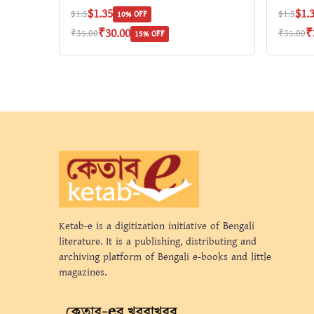
$1.35
$1.
$1.5
$1.5
10% OFF
₹30.00
₹
₹35.00
₹35.00
15% OFF
Ketab-e is a digitization initiative of Bengali
literature. It is a publishing, distributing and
archiving platform of Bengali e-books and little
magazines.