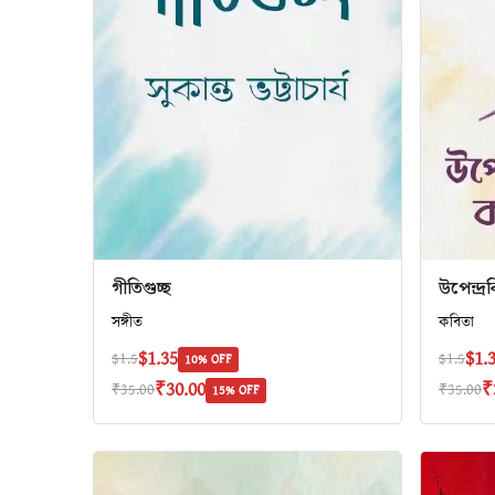
গীতিগুচ্ছ
উপেন্দ্
সঙ্গীত
কবিতা
$1.35
$1.
$1.5
$1.5
10% OFF
₹30.00
₹
₹35.00
₹35.00
15% OFF