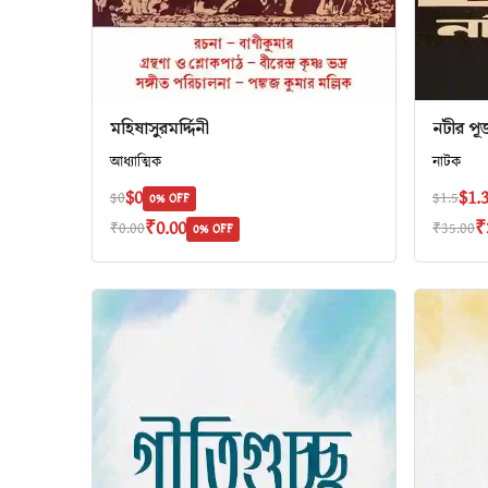
মহিষাসুরমর্দ্দিনী
নটীর পূ
আধ্যাত্মিক
নাটক
$0
$1.
$0
$1.5
0% OFF
₹0.00
₹
₹0.00
₹35.00
0% OFF