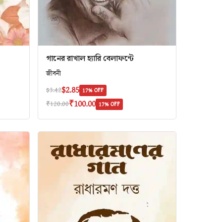
গানের রাখাল হ্যারি বেলাফন্টে
জীবনী
$2.85
$3.42
17% OFF
₹100.00
₹120.00
17% OFF