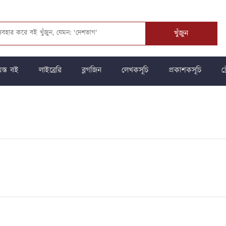
খুঁজুন
স্ত বই
লাইব্রেরি
ব্লগজিন
লেখকসূচি
প্রকাশকসূচি
ট্