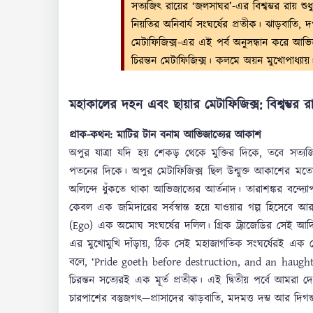
সত্যজিৎ রায়ের ‘জলসাঘর’-এর বিশ্বম্ভর রায
নিয়তির অনিবার্য সংঘর্ষের প্রতীক। ঝাড়বাতি, দ
মেটাফিজিক্স-এর এই পর্ব অনুসন্ধান করে আভিজা
চিরন্তন মেটাফিজিক্স। কলমে অয়ন মুখোপাধ্যায়
মহাকালের দহন এবং ছায়ার মেটাফিজিক্স: বিশ্বম্ভর র
প্রাক-কথন: মাটির টান বনাম আভিজাত্যের আকাশ
অপুর যাত্রা যদি হয় শেকড় থেকে মুক্তির দিকে, তবে সত্যজিৎ
পতনের দিকে। অপুর মেটাফিজিক্স ছিল উন্মুক্ত আকাশের মতো বিস
অলিন্দে ধুঁকতে থাকা আভিজাত্যের আর্তনাদ। তারাশঙ্কর বন্দ্যো
কেবল এক জমিদারের সর্বস্বান্ত হয়ে যাওয়ার গল্প হিসেব
(Ego) এক অমোঘ সংঘর্ষের দলিল। গ্রিক ট্র্যাজেডির সেই আ
এর মুখোমুখি দাঁড়ায়, ঠিক সেই মহাজাগতিক সংঘর্ষেরই এক সেল
বলে, ‘Pride goeth before destruction, and an haughty 
চিরন্তন সত্যেরই এক মূর্ত প্রতীক। এই দ্বিতীয় পর্বে আমরা 
চারপাশের বস্তুজগৎ—প্রাসাদের ঝাড়বাতি, মদমত্ত দম্ভ আর দিগন্ত