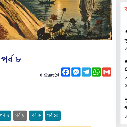
স
3
পর্ব ৮
Facebook
Messenger
Telegram
WhatsApp
Gmail
0 Share(s)
ত
0
ন
পর্ব ৭
পর্ব ৮
পর্ব ৯
পর্ব ১০
3