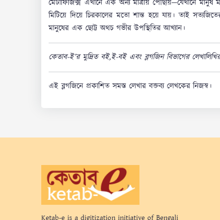
মেটাফিজিক্স এখানে এক অন্য মাত্রায় পৌঁছায়—যেখানে মানুষ 
মিটিয়ে দিয়ে চিরকালের মতো শান্ত হয়ে যায়। তাই সত্যজিতে
মানুষের এক ছোট্ট অথচ গভীর উপস্থিতির আখ্যান।
কেতাব-ই’র মুদ্রিত বই,ই-বই এবং ব্লগজিন বিভাগের লেখালিখি
এই ব্লগজিনে প্রকাশিত সমস্ত লেখার বক্তব্য লেখকের নিজস্ব।
Ketab-e is a digitization initiative of Bengali