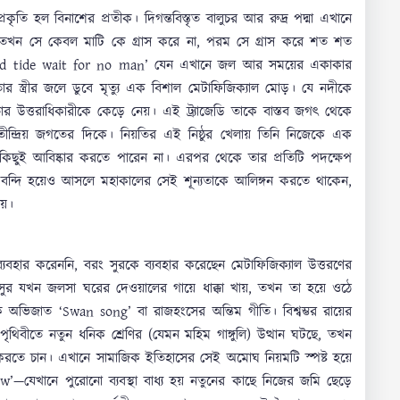
প্রকৃতি হল বিনাশের প্রতীক। দিগন্তবিস্তৃত বালুচর আর রুদ্র পদ্মা এখানে
াঙে, তখন সে কেবল মাটি কে গ্রাস করে না, পরম সে গ্রাস করে শত শত
 and tide wait for no man’ যেন এখানে জল আর সময়ের একাকার
 তার স্ত্রীর জলে ডুবে মৃত্যু এক বিশাল মেটাফিজিক্যাল মোড়। যে নদীকে
 উত্তরাধিকারীকে কেড়ে নেয়। এই ট্র্যাজেডি তাকে বাস্তব জগৎ থেকে
অতীন্দ্রিয় জগতের দিকে। নিয়তির এই নিষ্ঠুর খেলায় তিনি নিজেকে এক
কিছুই আবিষ্কার করতে পারেন না। এরপর থেকে তার প্রতিটি পদক্ষেপ
বন্দি হয়েও আসলে মহাকালের সেই শূন্যতাকে আলিঙ্গন করতে থাকেন,
য়।
বহার করেননি, বরং সুরকে ব্যবহার করেছেন মেটাফিজিক্যাল উত্তরণের
সুর যখন জলসা ঘরের দেওয়ালের গায়ে ধাক্কা খায়, তখন তা হয়ে ওঠে
ক অভিজাত ‘Swan song’ বা রাজহংসের অন্তিম গীতি। বিশ্বম্ভর রায়ের
থিবীতে নতুন ধনিক শ্রেণির (যেমন মহিম গাঙ্গুলি) উত্থান ঘটছে, তখন
্রমাণ করতে চান। এখানে সামাজিক ইতিহাসের সেই অমোঘ নিয়মটি স্পষ্ট হয়ে
যেখানে পুরোনো ব্যবস্থা বাধ্য হয় নতুনের কাছে নিজের জমি ছেড়ে