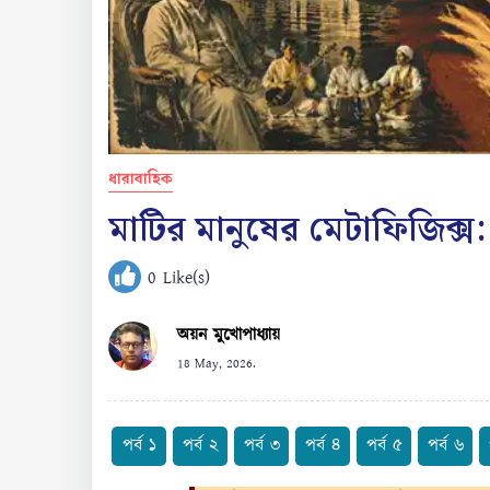
ধারাবাহিক
মাটির মানুষের মেটাফিজিক্স: 
0
Like(s)
অয়ন মুখোপাধ্যায়
18 May, 2026.
পর্ব ১
পর্ব ২
পর্ব ৩
পর্ব ৪
পর্ব ৫
পর্ব ৬