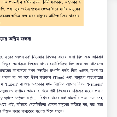
় শুধু এক পতনশীল জমিদার নন, তিনি মহাকাল, অহংকার ও
র্পণ, পদ্মা, সুর ও নৈঃশব্দ্যের ভেতর দিয়ে মাটির মানুষের
ত্যের অন্তিম ক্ষয় এবং মানুষের মাটিতে ফিরে যাওয়ার
।
ায়ের অন্তিম জলসা
 রায়ের ‘জলসাঘর’ সিনেমার বিশ্বম্ভর রায়ের যাত্রা ছিল এক অনিবার্য
্তৃত, অন্যদিকে বিশ্বম্ভর রায়ের মেটাফিজিক্স ছিল এক বদ্ধ প্রাসাদের
পাধ্যায়ের আখ্যানকে যখন সত্যজিৎ রুপালি পর্দায় নিয়ে এলেন, তখন তা
ে আর থাকল না; তা হয়ে উঠল মহাকাল (Time) এবং মানুষের অহংকারের
দিম ‘Hubris’ বা অন্ধ অহংকার যখন নিয়তির অমোঘ বিধান ‘Nemesis’
ুলয়েড রূপান্তর আমরা দেখতে পাই বিশ্বম্ভরের চরিত্রের মধ্যে। প্রবাদ
spirit before a fall’—বিশ্বম্ভর রায়ের এই রাজকীয় পতন যেন সেই
দেখতে পাই, কীভাবে মেটাফিজিক্স কেবল মানুষের অস্তিত্বে নয়, বরং তার
 বিস্তৃত পদ্মার বালুচরের মধ্যেও মিশে থাকে।