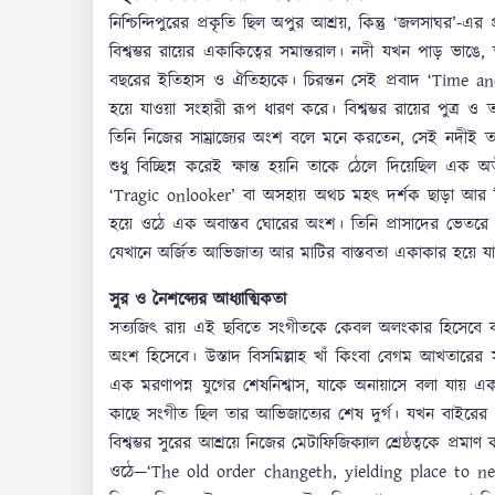
নিশ্চিন্দিপুরের প্রকৃতি ছিল অপুর আশ্রয়, কিন্তু ‘জলসাঘর’-এর 
বিশ্বম্ভর রায়ের একাকিত্বের সমান্তরাল। নদী যখন পাড় ভ
বছরের ইতিহাস ও ঐতিহ্যকে। চিরন্তন সেই প্রবাদ ‘Time
হয়ে যাওয়া সংহারী রূপ ধারণ করে। বিশ্বম্ভর রায়ের পুত্র ও
তিনি নিজের সাম্রাজ্যের অংশ বলে মনে করতেন, সেই নদীই তার
শুধু বিচ্ছিন্ন করেই ক্ষান্ত হয়নি তাকে ঠেলে দিয়েছিল এক 
‘Tragic onlooker’ বা অসহায় অথচ মহৎ দর্শক ছাড়া আর 
হয়ে ওঠে এক অবাস্তব ঘোরের অংশ। তিনি প্রাসাদের ভেতরে 
যেখানে অর্জিত আভিজাত্য আর মাটির বাস্তবতা একাকার হয়ে যা
সুর ও নৈশব্দ্যের আধ্যাত্মিকতা
সত্যজিৎ রায় এই ছবিতে সংগীতকে কেবল অলংকার হিসেবে ব্য
অংশ হিসেবে। উস্তাদ বিসমিল্লাহ খাঁ কিংবা বেগম আখতারের 
এক মরণাপন্ন যুগের শেষনিশ্বাস, যাকে অনায়াসে বলা যায় এ
কাছে সংগীত ছিল তার আভিজাত্যের শেষ দুর্গ। যখন বাইরের পৃ
বিশ্বম্ভর সুরের আশ্রয়ে নিজের মেটাফিজিক্যাল শ্রেষ্ঠত্বকে প
ওঠে—‘The old order changeth, yielding place to new’—