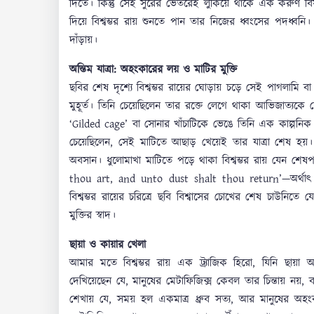
দিতে। কিন্তু সেই সুরের ভেতরেই লুকিয়ে থাকে এক করুণ বিষাদ
দিয়ে বিশ্বম্ভর রায় শুনতে পান তার নিজের ধ্বংসের পদধ্বনি। 
দাঁড়ায়।
অন্তিম যাত্রা: অহংকারের লয় ও মাটির মুক্তি
ছবির শেষ দৃশ্যে বিশ্বম্ভর রায়ের ঘোড়ায় চড়ে সেই পাগলাম
মুহূর্ত। তিনি চেয়েছিলেন তার রক্তে লেগে থাকা আভিজাত্য
‘Gilded cage’ বা সোনার খাঁচাটিকে ভেঙে তিনি এক কাল্পনিক স্
চেয়েছিলেন, সেই মাটিতে আছাড় খেয়েই তার যাত্রা শেষ হয়। 
অবসান। ধুলোমাখা মাটিতে পড়ে থাকা বিশ্বম্ভর রায় যেন শেষপ
thou art, and unto dust shalt thou return’—অর্থাৎ 
বিশ্বম্ভর রায়ের চরিত্রে ছবি বিশ্বাসের চোখের শেষ চাউনিত
মুক্তির স্বাদ।
ছায়া ও কায়ার খেলা
আমার মতে বিশ্বম্ভর রায় এক ট্র্যাজিক হিরো, যিনি ছায়া আর ক
দেখিয়েছেন যে, মানুষের মেটাফিজিক্স কেবল তার চিন্তায় ন
শেখায় যে, সময় হল একমাত্র ধ্রুব সত্য, আর মানুষের অহ