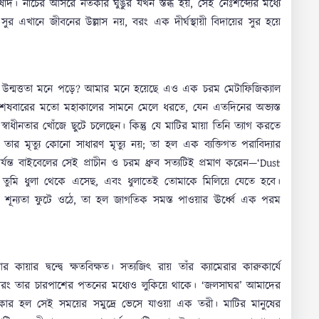
। নাচের আসরে নর্তকীর ঘুঙুর যখন স্তব্ধ হয়, সেই নৈঃশব্দ্যের মধ্যে
সুর এখানে জীবনের উল্লাস নয়, বরং এক দীর্ঘস্থায়ী বিদায়ের সুর হয়ে
ি বা উন্মত্ততা মনে পড়ে? আমার মনে হয়েছে এও এক চরম মেটাফিজিক্যাল
কে শেষবারের মতো মহাকালের সামনে মেলে ধরতে, যেন এতদিনের অভ্যস্ত
বাধীনতার খোঁজে ছুটে চলেছেন। কিন্তু যে মাটির মায়া তিনি ত্যাগ করতে
তার মৃত্যু কোনো সাধারণ মৃত্যু নয়; তা হল এক ব্যক্তিগত পরাবিদ্যার
র্যন্ত বাইবেলের সেই প্রাচীন ও চরম ধ্রুব সত্যটিই প্রমাণ করেন—‘Dust
তুমি ধুলা থেকে এসেছ, এবং ধুলাতেই তোমাকে মিলিয়ে যেতে হবে।
ে যে শূন্যতা ফুটে ওঠে, তা হল জাগতিক সমস্ত পাওয়ার ঊর্ধ্বে এক পরম
ায়ার দ্বন্দ্বে ক্ষতবিক্ষত। সত্যজিৎ রায় তাঁর ক্যামেরার কারুকার্যে
য়, বরং তার চারপাশের পতনের মধ্যেও লুকিয়ে থাকে। ‘জলসাঘর’ আমাদের
ংকার হল সেই সময়ের সমুদ্রে ভেসে যাওয়া এক তরী। মাটির মানুষের