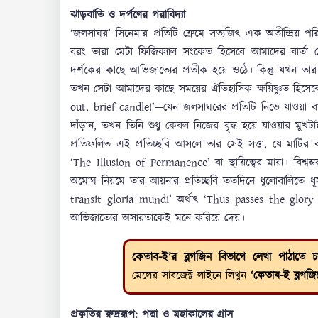
ঝাড়বাতি ও দর্পণের পরাবিদ্যা
‘জলসাঘর’ সিনেমার প্রতিটি ফ্রেমে সত্যজিৎ এক অতীন্দ্রিয় 
বরং তারা মেটা ফিজিক্যাল সংকেত হিসেবে আমাদের বার্তা 
দর্শকের কাছে আভিজাত্যের প্রতীক হয়ে ওঠে। কিন্তু যখন ত
তখন সেটা আমাদের কাছে সময়ের ঐতিহাসিক ক্ষয়িষ্ণুত হিস
out, brief candle!’—যেন জলসাঘরের প্রতিটি নিভে যাওয়া বাতি
দাঁড়ান, তখন তিনি শুধু কেবল নিজের বৃদ্ধ হয়ে যাওয়ার মুখ
প্রতিফলিত এই প্রতিচ্ছবি আসলে তার সেই সত্তা, যে মাটির ব
‘The Illusion of Permanence’ বা স্থায়িত্বের মায়া। বিশ্
অমোঘ নিয়মে তার আয়নার প্রতিচ্ছবি ততদিনে ধুলোবালিতে ধূস
transit gloria mundi’ অর্থাৎ ‘Thus passes the glory 
আভিজাত্যের অসারতাকেই মনে করিয়ে দেয়।
কেতাব-ই’র ব্লগজিন বিভাগে লেখা পাঠাতে চ
মেলের সাবজেক্ট লাইনে লিখুন
‘কেতাব-ই ব্লগজি
প্রকৃতির রুদ্ররূপ: পদ্মা ও মহাকালের গ্রাস