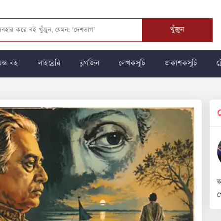
খুঁজুন
স্ত বই
লাইব্রেরি
ব্লগজিন
লেখকসূচি
প্রকাশকসূচি
ট্
অ
প