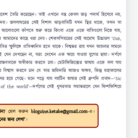
পরিবেশ তৈরি করেছেন। তাই এখানে বস্তু কেবল জড় পদার্থ হিসেবে নয়,
দেয়। জলসাঘরের সেই বিশাল ঝাড়বাতিটি যখন স্থির থাকে, তখন তা
ার আলোগুলো কাঁপতে শুরু করে কিংবা একে একে বাতিগুলো নিভে যায়,
েবে আমাদের কাছে ধরা দেয়। শেকসপিয়রের সেই অমোঘ উচ্চারণ ‘Out,
র স্ফুলিঙ্গে প্রতিধ্বনিত হতে থাকে। বিশ্বম্ভর রায় যখন আয়নার সামনে
টাই যেন দেখছেন না, বরং দেখেন এক ক্ষয়ে যাওয়া যুগের ছায়া। দর্পণে
াস্তবতাকে অস্বীকার করতে চায়। মেটাফিজিক্সের ভাষায় একে বলা যায়
বম্ভর বিশ্বাস করতে চান যে তার জমিদারি আজও অক্ষয়, কিন্তু মহাকালের
র হয়ে গেছে। মনে পড়ে যায় ল্যাটিন ভাষার সেই ধ্রুপদি প্রবাদ—‘Sic
of the world’—দর্পণের সেই ধূসরতার সমান্তরালে যেন ফিশফিশিয়ে
ান?
মেল করুন
blogzine.ketabe@gmail.com
-এ।
নের জন্য লেখা’
।