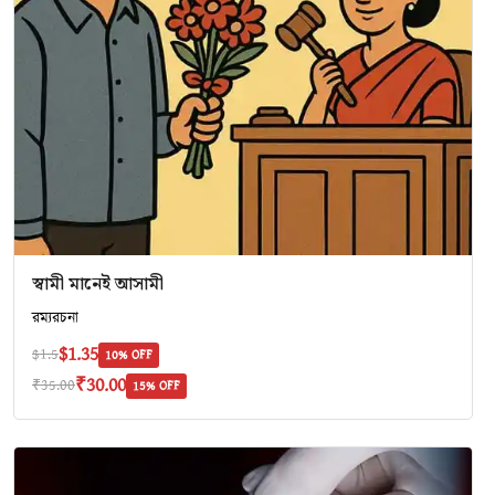
স্বামী মানেই আসামী
রম‍্যরচনা
$1.35
$1.5
10% OFF
₹30.00
₹35.00
15% OFF