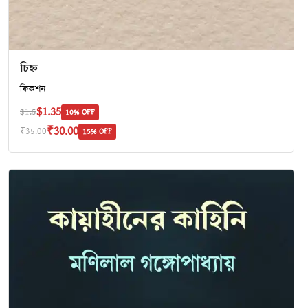
চিহ্ন
ফিকশন
$1.35
$1.5
10% OFF
₹30.00
₹35.00
15% OFF