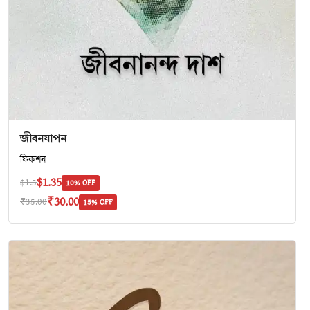
জীবনযাপন
ফিকশন
$1.35
$1.5
10% OFF
₹30.00
₹35.00
15% OFF