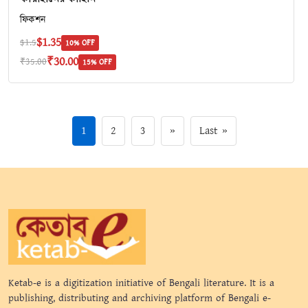
ফিকশন
$1.35
$1.5
10% OFF
₹30.00
₹35.00
15% OFF
1
2
3
»
Last »
Ketab-e is a digitization initiative of Bengali literature. It is a
publishing, distributing and archiving platform of Bengali e-