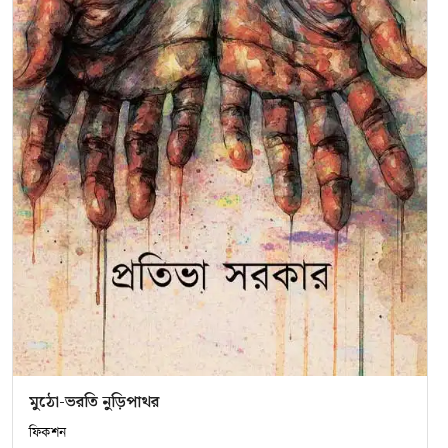
মুঠো-ভরতি নুড়িপাথর
ফিকশন