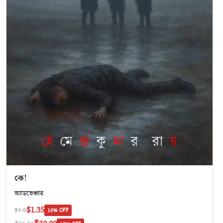
কে!
অ‍্যাডভেঞ্চার
$1.35
$1.5
10% OFF