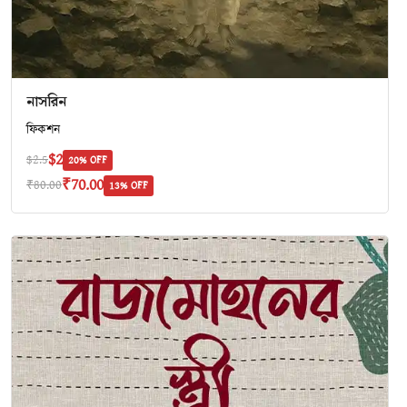
নাসরিন
ফিকশন
$2
$2.5
20% OFF
₹70.00
₹80.00
13% OFF