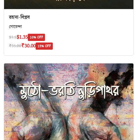
রহস্য-বিপ্লব
গোয়েন্দা
$1.35
$1.5
10% OFF
₹30.00
₹35.00
15% OFF