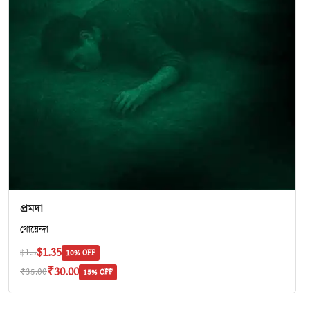
প্রমদা
গোয়েন্দা
$1.35
$1.5
10% OFF
₹30.00
₹35.00
15% OFF