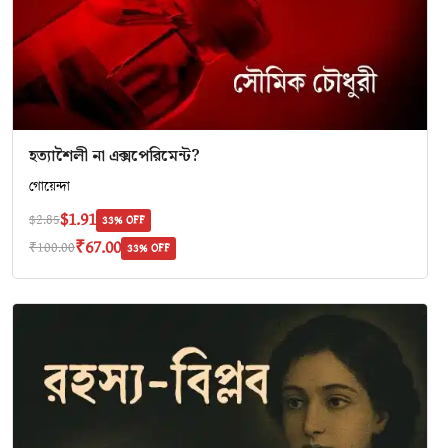
হত্যাশৈলী না এক্সপেরিমেন্ট?
গোয়েন্দা
$1.91
$2.85
33% OFF
₹67.00
₹100.00
33% OFF