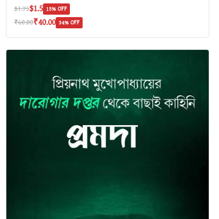
$1.5
$1.75
15% OFF
₹40.00
₹60.00
34% OFF