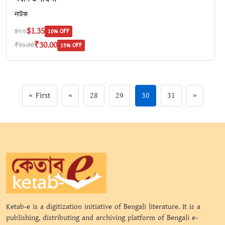
নাটক
$1.35
$1.5
10% OFF
₹30.00
₹35.00
15% OFF
« First
«
28
29
30
31
»
Ketab-e is a digitization initiative of Bengali literature. It is a
publishing, distributing and archiving platform of Bengali e-