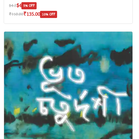
$4
$4.2
5% OFF
₹135.00
₹150.00
10% OFF