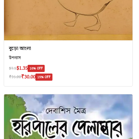
বুড়ো আংলা
উপন্যাস
$1.35
$1.5
10% OFF
₹30.00
₹35.00
15% OFF