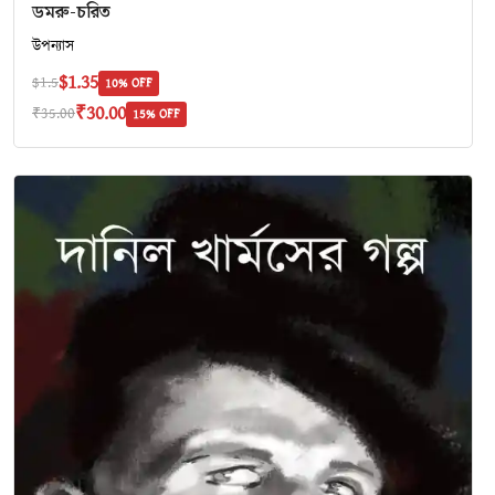
ডমরু-চরিত
উপন্যাস
$1.35
$1.5
10% OFF
₹30.00
₹35.00
15% OFF