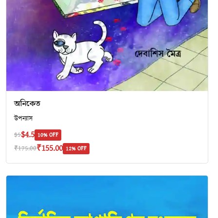
অনিকেত
উপন্যাস
$4.5
$5
10% OFF
₹155.00
₹175.00
12% OFF