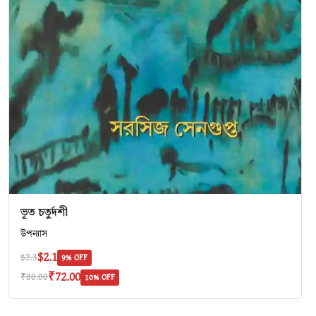
ভূত চতুর্দশী
উপন্যাস
$2.1
$2.3
9% OFF
₹72.00
₹80.00
10% OFF