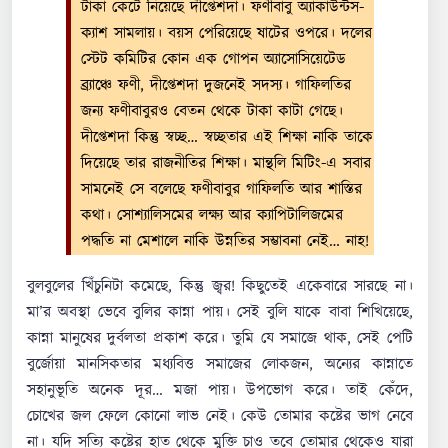
টাকা কেটে নিয়েছে দীপ্তেশদা। ফণীবাবু অ্যাকাউন্টস-
ক্যাশ সামলায়। বয়স পেরিয়েছে ষাটের ওপরে। দলের
স্টেট কমিটির কোন এক গোপন অ্যাসোসিয়েটেড
ব্র্যাঞ্চে ফণী, দীপ্তেশদা দুজনেই সদস্য। গাফিলতির
জন্য ফণীবাবুরও বেতন থেকে টাকা কাটা গেছে।
দীপ্তেশদা কিন্তু স্বচ্ছ… স্বচ্ছতার এই শিক্ষা নাকি তাকে
দিয়েছে তার রাজনীতির শিক্ষা। মান্থলি মিটিং-এ সবার
সামনেই সে বলেছে ফণীবাবুর গাফিলতি আর শাস্তির
কথা। সোশ্যালিসমের লক্ষ্য আর ক্যাপিটালিজমের
পদ্ধতি না মেশালে নাকি উন্নতির সম্ভাবনা নেই… নাহ!
বুলবুলের খিঁচুনিটা কমেছে, কিন্তু জ্বর! কিছুতেই একেবারে সারছে না।
মা’র অবস্থা ভেবে বুলির কান্না পায়। সেই বুলি যাকে বাবা শিখিয়েছে,
কান্না মানুষের দুর্বলতা প্রকাশ করে। তুমি যে সমাজে থাক, সেই পেটি
বুর্জোয়া মানসিকতার মধ্যবিত্ত সমাজের লোকজন, অন্যের কান্নাতে
সহানুভূতি অনেক দূর… মজা পায়। উপভোগ করে। তাই কেঁদে,
চোখের জল ফেলে কোনো লাভ নেই। কেউ তোমার কষ্টের ভাগ নেবে
না। যদি সত্যি কষ্টের হাত থেকে মুক্তি চাও তবে তোমার থেকেও যারা