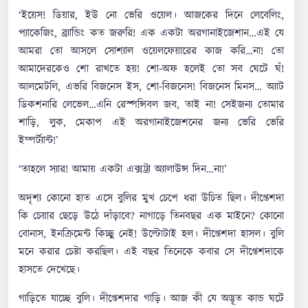
‘ইয়েস! ডিয়ার, ইউ নো ভেরি ওয়েল। আজকের দিনে লেবেলিং,
প্যাকেজিং, ব্র্যান্ডিং কত জরুরি! এক একটা অরগানাইজেশান…এই যে
আমরা তো আসলে সোশ্যাল ওয়েলফেয়ারের কাজ করি…না! তো
আমাদেরকেও শো রাখতে হয়! শো-অফ হলেই তো সব ঘেটে ঘঁ!
আলমেটলি, এভরি বিজনেস ইস, শো-বিজনেস! বিজনেস মিনস… অ্যাট
ডিকশনারি লেভেল…এনি রেস্পন্সিবল জব, তাই না! সেইজন্য তোমার
শাড়ি, লুক, মেকাপ এই অরগানাইজেশনের জন্য ভেরি ভেরি
ইম্পর্ট্যান্ট!’
‘তাহলে স্যার! আমায় একটা এক্সট্রা অ্যালাউন্স দিন…না!’
অদৃশ্য কোনো হাত এসে বুলির মুখ চেপে ধরা উচিত ছিল। দীপ্তেশদা
কি চেয়ার ছেড়ে উঠে দাঁড়াবে? নাগাড়ে তিনবছর এক মাইনে? কোনো
বোনাস, ইনক্রিমেন্ট কিচ্ছু নেই! উল্টোটাই হল। দীপ্তেশদা হাসল। বুলি
মনে করার চেষ্টা করছিল। এই বছর তিনেকে কবার সে দীপ্তেশদাকে
হাসতে দেখেছে।
গাড়িতে যাচ্ছে বুলি। দীপ্তেশদার গাড়ি। আজ কী যে অদ্ভূত কান্ড ঘটে