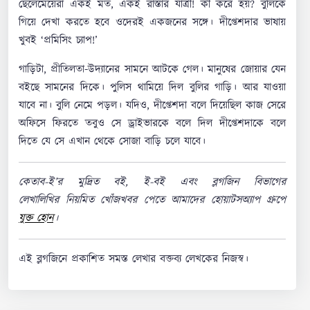
ছেলেমেয়েরা একই মত, একই রাস্তার যাত্রী! কী করে হয়? বুলিকে
গিয়ে দেখা করতে হবে ওদেরই একজনের সঙ্গে। দীপ্তেশদার ভাষায়
খুবই ‘প্রমিসিং চ্যাপ!’
গাড়িটা, প্রীতিলতা-উদ্যানের সামনে আটকে গেল। মানুষের জোয়ার যেন
বইছে সামনের দিকে। পুলিস থামিয়ে দিল বুলির গাড়ি। আর যাওয়া
যাবে না। বুলি নেমে পড়ল। যদিও, দীপ্তেশদা বলে দিয়েছিল কাজ সেরে
অফিসে ফিরতে তবুও সে ড্রাইভারকে বলে দিল দীপ্তেশদাকে বলে
দিতে যে সে এখান থেকে সোজা বাড়ি চলে যাবে।
কেতাব-ই’র মুদ্রিত বই, ই-বই এবং ব্লগজিন বিভাগের
লেখালিখির নিয়মিত খোঁজখবর পেতে আমাদের হোয়াটসঅ্যাপ গ্রুপে
যুক্ত হোন
।
এই ব্লগজিনে প্রকাশিত সমস্ত লেখার বক্তব্য লেখকের নিজস্ব।