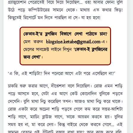
গ্র্যাজুয়েশান পেরোতেই বিয়ে দিয়ে দিয়েছিল… ওহ! আবার ফোন! বুলি
উঠে পড়ে কম্পিউটারের সামনে থেকে। মাথায় এত কথার ভিড়!
কিছুতেই রিপোর্টে মন দিতে পারছিল না সে। যা হয় হবে!
কেতাব-ই’র ব্লগজিন বিভাগে লেখা পাঠাতে চান?
মেল করুন
blogzine.ketabe@gmail.com
-এ।
মেলের সাবজেক্ট লাইনে লিখুন
‘কেতাব-ই ব্লগজিনের
জন্য লেখা’
।
‘এ কি, এই শাড়িটা? দিন পনেরো আগে এটা পরে এসেছিলে না?’
চাকরি শুরু করার আগে, দীপ্তেশদা বলে দিয়েছিল। রোজ এমন শাড়ি
পড়ে আসতে হবে, যেটা এর আগে কেউ কোনোদিন বুলিকে পড়তে
দেখেনি। বুলি মাথা নিচু করেছিল তখন। আজও মাথা নিচু করে থাকে।
রোজ একটা করে অচেনা শাড়ি পড়তে গেলে কম করে সত্তর-আশিটা
শাড়ি লাগে, ম্যাচিং ব্লাউজ লাগে, তাকে আয়রন করতে হয়। বুলির
সময় হয় না, মা করে দেয়। কিন্তু বাইরে থেকে করতে গেলে… এই
সামান্য বেতনে ওই ঠাঁটবাট বজায় রাখা যায়? আর কাজ করে বুলি,