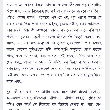
কষ্টে আছে, তাদের দিকে তাকাও, তাদের জীবনের লড়াই-সংগ্রামে
মিশে যাও, তবেই নিজের দুঃখ, কষ্ট আর তোমাকে জ্বালবে না। ঠিক…
এটাও একটা কারণ, এইভাবে এই যে খুব, খুব খারাপ সময়ে সে
বাবার রাজনৈতিক পথে চলতে চাইছে, বুঝতে চাইছে বাবার অভিজ্ঞতা,
তার কারণ বাবার ঐ কথাগুলো। বাবার, বাবাদের স্বপ্ন বলতে বুলি আজ
পর্যন্ত যা বুঝেছে… দুঃখী মানুষদের জীবনে যদি কিছুটা সমতা… হ্যাঁ,
সমতা, ও, ওর মত মানুষেরা যে সুযোগ-সুবিধাগুলো পেয়ে চলেছে
অন্তত সেইসব সুবিধাগুলো যদি গরীব-দুঃখি মানুষেরা ভোগ করতে
পারে, তবে যে সমতা, সাম্য আসবে সেই অবস্থা… নিয়ে আসা যায়!
সেই স্বপ্ন… আচ্ছা, বাবাদের কি এটাই স্বপ্ন ছিল? বাবাদের সরকার
যখন ছিল, তখন তো ওইভাবেই দেখা হত কিন্তু তাদের পার্টি-লাইন কি
সেই কথা বলে? সেখানে তো পুরো ব্যবস্থাটাকে সব মিলিয়ে মুছে দিয়ে,
নতুন এক…
ধুর! কী যে কথা, সব মাথার মধ্যে এসে যায়! প্রজেক্ট রিপোর্টটা
অনেকক্ষণ চেয়েছে দীপ্তেশদা। দীপ্তেশদা, দীপ্তেশ লাহিড়ি; বুলির বস
যদিও সেই অর্থে সে নিজেকে বস হিসেবে দেখায় না। বরং বেশ