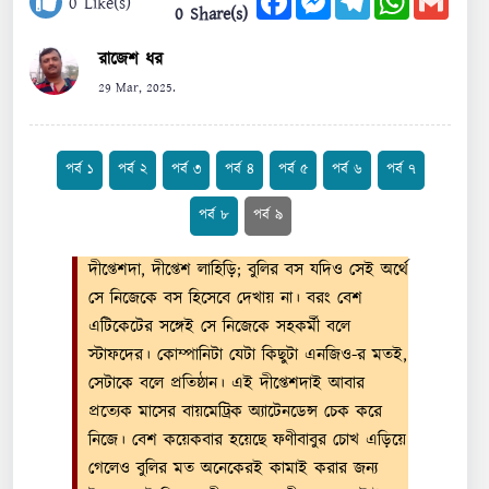
0
Like(s)
0 Share(s)
রাজেশ ধর
29 Mar, 2025.
পর্ব ১
পর্ব ২
পর্ব ৩
পর্ব ৪
পর্ব ৫
পর্ব ৬
পর্ব ৭
পর্ব ৮
পর্ব ৯
দীপ্তেশদা, দীপ্তেশ লাহিড়ি; বুলির বস যদিও সেই অর্থে
সে নিজেকে বস হিসেবে দেখায় না। বরং বেশ
এটিকেটের সঙ্গেই সে নিজেকে সহকর্মী বলে
স্টাফদের। কোম্পানিটা যেটা কিছুটা এনজিও-র মতই,
সেটাকে বলে প্রতিষ্ঠান। এই দীপ্তেশদাই আবার
প্রত্যেক মাসের বায়মেট্রিক অ্যাটেনডেন্স চেক করে
নিজে। বেশ কয়েকবার হয়েছে ফণীবাবুর চোখ এড়িয়ে
গেলেও বুলির মত অনেকেরই কামাই করার জন্য