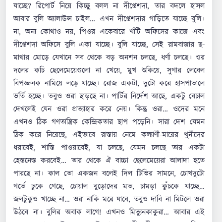
যাচ্ছে? রিপোর্ট নিয়ে কিচ্ছু বলল না দীপ্তেশদা, তার বদলে হাসল
আবার বুলি অ্যালাউন্স চাইল… এখন দীপ্তেশদার গাড়িতে যাচ্ছে বুলি।
না, অন্য কোথাও নয়, পিওর একেবারে খাঁটি অফিসের কাজে এবং
দীপ্তেশদা অফিসে বুলি একা যাচ্ছে। বুলি যাচ্ছে, সেই রামবাজার ছ-
মাথার মোড়ে যেখানে সব থেকে বড় অনশন চলছে, ধর্ণা চলছে। ওর
দলের কচি ছেলেমেয়েগুলো না খেয়ে, মুখ শুকিয়ে, সুগার লেবেল
বিপজ্জনক নামিয়ে লড়ে যাচ্ছে। রোজ একটা, দুটো করে হাসপাতালে
ভর্তি হচ্ছে। তবুও ওরা ছাড়ছে না। পার্টির নির্দেশ আছে, একটু বেচাল
দেখলেই যেন ওরা প্রত্যাহার করে নেয়। কিন্তু ওরা… ওদের মনে
এখনও ঠিক গণতান্ত্রিক কেন্দ্রিকতার ছাপ পড়েনি। সারা দেশ যেমন
ঠিক করে নিয়েছে, এইভাবে রাস্তায় নেমে কল্যাণী-মায়ের খুনীদের
ধরাবেই, শাস্তি পাওয়াবেই, যা চলছে, যেমন চলছে তার একটা
হেস্তনেস্ত করবেই… তার থেকে ঐ বাচ্চা ছেলেমেয়েরা আলাদা হতে
পারছে না। কাল তো একজন বলেই দিল টিভির সামনে, চোখদুটো
গর্তে ঢুকে গেছে, চোয়াল বুড়োদের মত, চামড়া কুঁচকে যাচ্ছে…
জলটুকুও খাচ্ছে না… ওরা নাকি মরে যাবে, তবুও দাবি না মিটলে ওরা
উঠবে না। বুলির অবাক লাগে! এখনও মিত্যুনকাকুরা… আবার এই