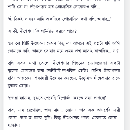
শাড়ি তো না! দীপ্তেশদার মত প্রোগ্রেসিভ লোকেরাও যদি…
‘হুঁ, ঠিকই ভাবছ। আমি একদিকে প্রোগ্রেসিভ কথা বলি, আবার…’
এ কী, দীপ্তেশদা কি থট-রিড করতে পারে?
‘নো নো প্রিটি উওম্যান! তেমন কিছু না। আসলে এই প্রশ্নটা যদি আমি
তোমাকে করি, তাহলে তোমার মনে এমন প্রশ্ন আসাই স্বাভাবিক… না?’
বুলি এবার মাথা তোলে, দীপ্তেশদার পিছনের দেয়ালজোড়া একটা
স্কুলের মেয়েদের জন্য স্যানিটারি-ন্যাপকিন ভেন্ডিং মেশিন উদ্বোধনের
ছবি। আজকের শিক্ষামন্ত্রী উদ্বোধন করছেন, উচ্ছ্বসিত দীপ্তেশদার হাতে
ফুলের তোড়া।
‘জোয়া ম্যাডাম, বুঝতে পেরেছি রিপোর্টটা করতে সময় লাগবে!’
বাবা, নাম রেখেছিল, ভাল নাম… জোয়া। তার এক আদর্শের নারী
জোয়া। আর মা ডাকে বুলি। কিন্তু দীপ্তেশদার গলায় একেবারে জোয়া…
ম্যাডাম!