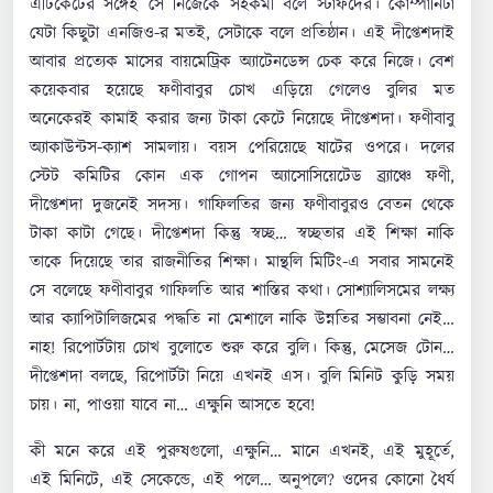
এটিকেটের সঙ্গেই সে নিজেকে সহকর্মী বলে স্টাফদের। কোম্পানিটা
যেটা কিছুটা এনজিও-র মতই, সেটাকে বলে প্রতিষ্ঠান। এই দীপ্তেশদাই
আবার প্রত্যেক মাসের বায়মেট্রিক অ্যাটেনডেন্স চেক করে নিজে। বেশ
কয়েকবার হয়েছে ফণীবাবুর চোখ এড়িয়ে গেলেও বুলির মত
অনেকেরই কামাই করার জন্য টাকা কেটে নিয়েছে দীপ্তেশদা। ফণীবাবু
অ্যাকাউন্টস-ক্যাশ সামলায়। বয়স পেরিয়েছে ষাটের ওপরে। দলের
স্টেট কমিটির কোন এক গোপন অ্যাসোসিয়েটেড ব্র্যাঞ্চে ফণী,
দীপ্তেশদা দুজনেই সদস্য। গাফিলতির জন্য ফণীবাবুরও বেতন থেকে
টাকা কাটা গেছে। দীপ্তেশদা কিন্তু স্বচ্ছ… স্বচ্ছতার এই শিক্ষা নাকি
তাকে দিয়েছে তার রাজনীতির শিক্ষা। মান্থলি মিটিং-এ সবার সামনেই
সে বলেছে ফণীবাবুর গাফিলতি আর শাস্তির কথা। সোশ্যালিসমের লক্ষ্য
আর ক্যাপিটালিজমের পদ্ধতি না মেশালে নাকি উন্নতির সম্ভাবনা নেই…
নাহ! রিপোর্টটায় চোখ বুলোতে শুরু করে বুলি। কিন্তু, মেসেজ টোন…
দীপ্তেশদা বলছে, রিপোর্টটা নিয়ে এখনই এস। বুলি মিনিট কুড়ি সময়
চায়। না, পাওয়া যাবে না… এক্ষুনি আসতে হবে!
কী মনে করে এই পুরুষগুলো, এক্ষুনি… মানে এখনই, এই মুহূর্তে,
এই মিনিটে, এই সেকেন্ডে, এই পলে… অনুপলে? ওদের কোনো ধৈর্য