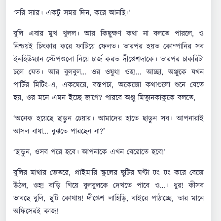
‘সরি স্যার। একটু সময় দিন, করে আনছি।’
বুলি এবার মুখ খুলল। আর কিছুক্ষণ কথা না বলতে পারলে, ও
নিশ্চয়ই চিৎকার করে ফাটিয়ে ফেলত। তারপর হয়ত কোম্পানির সব
ইনহিউম্যান স্টেপগুলো নিয়ে চার্জ করত দীপ্তেশদাকে। তারপর চাকরিটা
চলে যেত। আর বুলবুল… ওর ওষুধ! ওহ!... আচ্ছা, অঞ্জুকে যখন
পার্টির মিটিং-এ, একঘেয়ে, বস্তপচা, অকেজো কথাগুলো শুনে যেতে
হয়, ওর মনে এমন ইচ্ছে জাগে? পারবে অঞ্জু মিত্যুনকাকুকে বলতে,
‘অনেক হয়েছে ছাড়ুন চেয়ার। আমাদের হাতে ছাড়ুন সব। আপনারাই
আসল বাধা… বুঝতে পারছেন না?’
‘ছাড়ুন, ওসব পরে হবে। আপনাকে এখন বেরোতে হবে!’
বুলির মাথার ভেতরে, প্রাইমারি স্কুলের ছুটির ঘণ্টা ঢং ঢং করে বেজে
উঠল, ওহ! বাড়ি গিয়ে বুলবুলকে দেখতে পাবে ও…। ধুর! কীসব
ভাবছে বুলি, ছুটি কোথায়! দীপ্তেশ লাহিড়ি, বাইরে পাঠাচ্ছে, তার মানে
অফিসেরই কাজ!